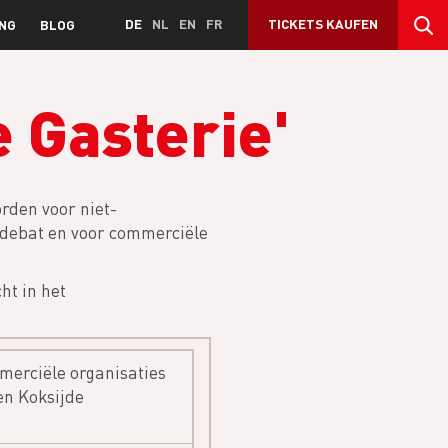
DE
NL
EN
FR
TICKETS KAUFEN
NG
BLOG
 Gasterie'
rden voor niet-
, debat en voor commerciële
ht in het
erciële organisaties
en Koksijde