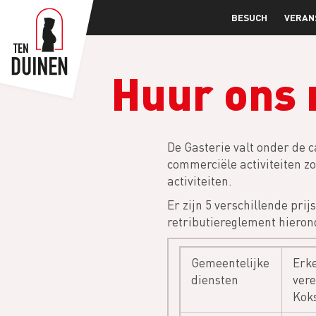
Skip
BESUCH
VERAN
to
main
content
Huur ons 
De Gasterie valt onder de 
commerciële activiteiten zo
activiteiten.
Er zijn 5 verschillende pri
retributiereglement hieron
Gemeentelijke
Erk
diensten
ver
Koks