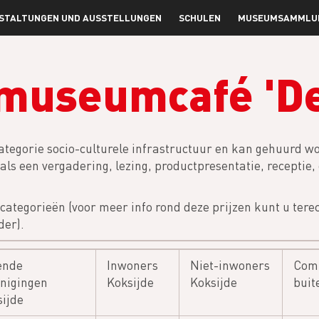
STALTUNGEN UND AUSSTELLUNGEN
SCHULEN
MUSEUMSAMMLU
museumcafé 'De
categorie socio-culturele infrastructuur en kan gehuurd wo
als een vergadering, lezing, productpresentatie, receptie
jscategorieën (voor meer info rond deze prijzen kunt u terec
der).
ende
Inwoners
Niet-inwoners
Comm
enigingen
Koksijde
Koksijde
buit
ijde