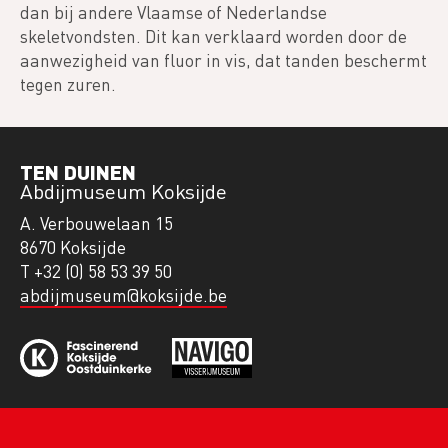
dan bij andere Vlaamse of Nederlandse
skeletvondsten. Dit kan verklaard worden door de
aanwezigheid van fluor in vis, dat tanden beschermt
tegen zuren.
TEN DUINEN
Abdijmuseum Koksijde
A. Verbouwelaan 15
8670 Koksijde
T +32 (0) 58 53 39 50
abdijmuseum@koksijde.be