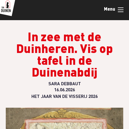
Skip
Menu
to
main
content
In zee met de
Duinheren. Vis op
tafel in de
Duinenabdij
SARA DEBBAUT
16.06.2026
HET JAAR VAN DE VISSERIJ 2026