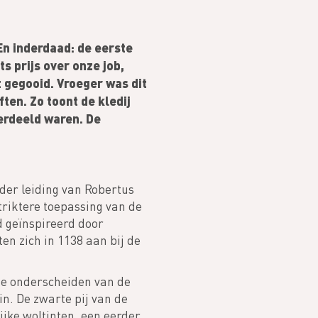
 En inderdaad: de eerste
s prijs over onze job,
 gegooid. Vroeger was dit
ten. Zo toont de kledij
erdeeld waren. De
der leiding van Robertus
triktere toepassing van de
d geïnspireerd door
en zich in 1138 aan bij de
te onderscheiden van de
n. De zwarte pij van de
ijke woltinten, een eerder