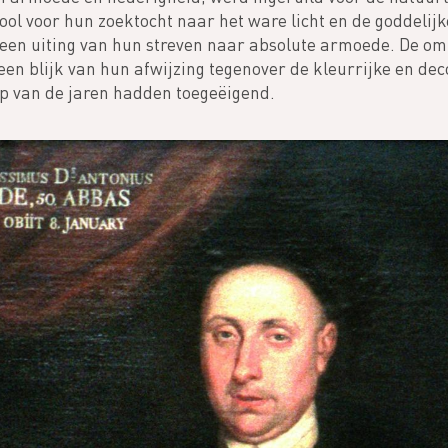
bool voor hun zoektocht naar het ware licht en de goddelij
en uiting van hun streven naar absolute armoede. De o
een blijk van hun afwijzing tegenover de kleurrijke en dec
oop van de jaren hadden toegeëigend.