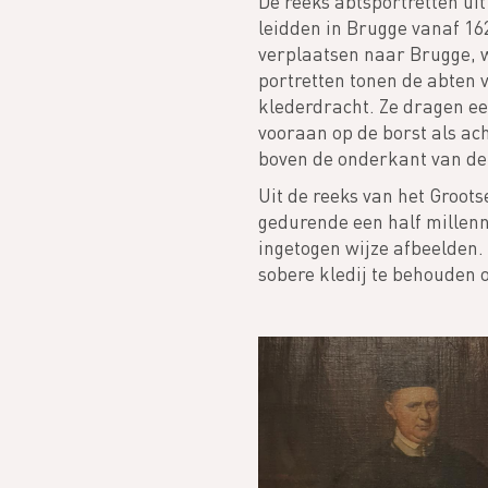
De reeks abtsportretten ui
leidden in Brugge vanaf 1
verplaatsen naar Brugge, w
portretten tonen de abten
klederdracht. Ze dragen ee
vooraan op de borst als ach
boven de onderkant van de 
Uit de reeks van het Groots
gedurende een half millenni
ingetogen wijze afbeelden.
sobere kledij te behouden 