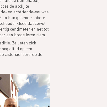
ten die de Duinenabdij
ces de abdij te
ende- en achttiende-eeuwse
2) in hun gekende sobere
 schouderkleed dat zowel
ertig centimeter en net tot
oor een brede leren riem.
ditie. Ze lieten zich
 nog altijd op een
de cisterciënzerorde de