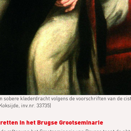
in sobere klederdracht volgens de voorschriften van de cis
ksijde, inv.nr. 33735)
tretten in het Brugse Grootseminarie