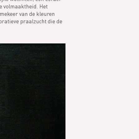
ke volmaaktheid. Het
mmekeer van de kleuren
oratieve praalzucht die de