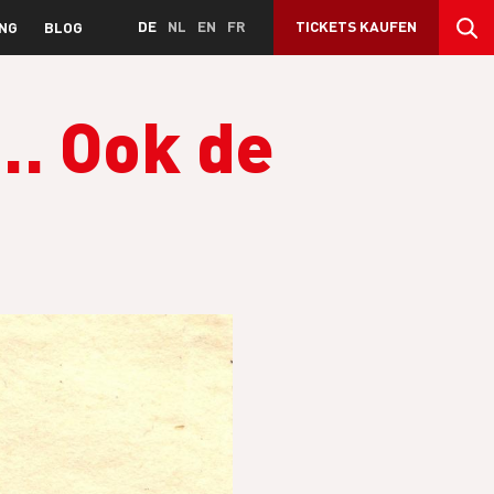
DE
NL
EN
FR
TICKETS KAUFEN
NG
BLOG
… Ook de