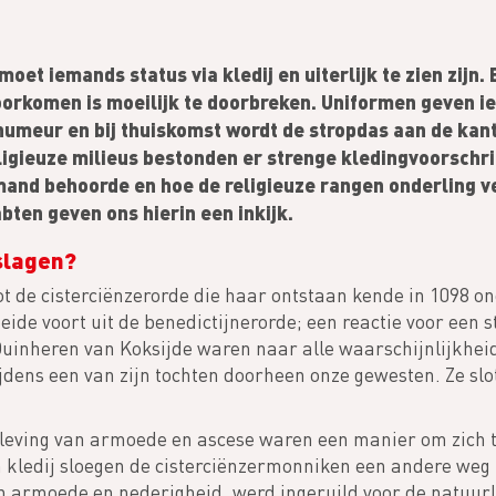
et iemands status via kledij en uiterlijk te zien zijn.
oorkomen is moeilijk te doorbreken. Uniformen geven iet
umeur en bij thuiskomst wordt de stropdas aan de kant
ligieuze milieus bestonden er strenge kledingvoorschrif
mand behoorde en hoe de religieuze rangen onderling v
bten geven ons hierin een inkijk.
slagen?
t de cisterciënzerorde die haar ontstaan kende in 1098 on
ide voort uit de benedictijnerorde; een reactie voor een s
Duinheren van Koksijde waren naar alle waarschijnlijkhei
dens een van zijn tochten doorheen onze gewesten. Ze slot
aleving van armoede en ascese waren een manier om zich 
 kledij sloegen de cisterciënzermonniken een andere weg i
an armoede en nederigheid, werd ingeruild voor de natuurl