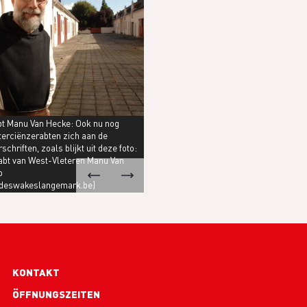
bt Manu Van Hecke: Ook nu nog
terciënzerabten zich aan de
schriften, zoals blijkt uit deze foto:
 abt van West-Vleteren Manu Van
o
eswakeslangemark.be)
Footer
KONTAKT
links
ÖFFNUNGSZEITEN