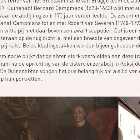
t de refter van het Grootseminarie van Brugge toont de ab
627. Duinenabt Bernard Campmans (1623-1642) wist met suc
aar de abdij nog zo’n 170 jaar verder leefde. De zeventi
 vanaf Campmans tot en met Robert van Severen (1748-179
n witte pij met daarboven een zwart scapulier. Dat is een
teraan op de rug dicht is, met een breedte van ongeveer d
pij reikt. Beide kledingstukken worden bijeengehouden d
eminarie blijkt dat de abten sterk vasthielden aan deze tra
um na de oprichting van de cisterciënzerabdij in Koksijde
 De Duinenabten vonden het dus belangrijk om als lid van 
op hun portretten.