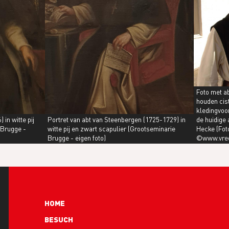
Foto met a
houden cis
kledingvoor
 in witte pij
Portret van abt van Steenbergen (1725-1729) in
de huidige
 Brugge -
witte pij en zwart scapulier (Grootseminarie
Hecke (Fot
Brugge - eigen foto)
©www.vred
Hoofdnavigatie
HOME
BESUCH