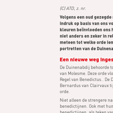
(C) ATD, z. nr.
Volgens een oud gezegde mo
indruk op basis van ons v
kleuren beïnvloeden ons h
niet anders en zeker in re
meteen tot welke orde ie
portretten van de Duinena
Een nieuwe weg inge
De Duinenabdij behoorde to
van Molesme. Deze orde vloe
Regel van Benedictus.. De 
Bernardus van Clairvaux tij
orde.
Niet alleen de strengere n
benedictijnen. Ook met hun
benedictijnen, als teken v