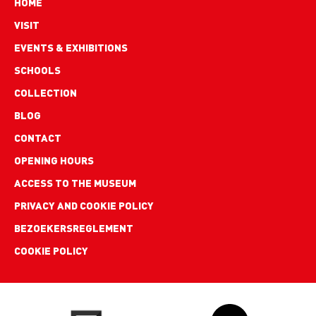
Hoofdnavigatie
HOME
VISIT
EVENTS & EXHIBITIONS
SCHOOLS
COLLECTION
BLOG
Footer
CONTACT
links
OPENING HOURS
ACCESS TO THE MUSEUM
PRIVACY AND COOKIE POLICY
BEZOEKERSREGLEMENT
COOKIE POLICY