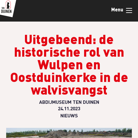
Skip
Menu
to
main
content
Uitgebeend: de
historische rol van
Wulpen en
Oostduinkerke in de
walvisvangst
ABDIJMUSEUM TEN DUINEN
24.11.2023
NIEUWS