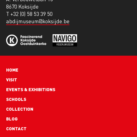
8670 Koksijde
T +32 (0) 58 53 39 50
abdijmuseum@koksijde.be
Hoofdnavigatie
HOME
VISIT
EVENTS & EXHIBITIONS
SCHOOLS
COLLECTION
BLOG
Footer
CONTACT