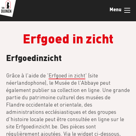
Skip
Menu
to
main
content
Erfgoed in zicht
Erfgoedinzicht
Grâce à l'aide de '
Erfgoed in zicht
' (site
néerlandophone), le Musée de l'Abbaye peut
également publier sa collection en ligne. Une grande
partie du patrimoine culturel des musées de
Flandre occidentale et orientale, des
administrations ecclésiastiques et des groupes
d'histoire locale peut être consultée en ligne sur le
site Erfgoedinzicht.be. Des pièces sont
régulièrement ajoutées. Via le widget ci-dessous,