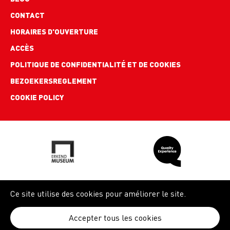
Footer
CONTACT
links
HORAIRES D'OUVERTURE
ACCÈS
POLITIQUE DE CONFIDENTIALITÉ ET DE COOKIES
BEZOEKERSREGLEMENT
COOKIE POLICY
Ce site utilise des cookies pour améliorer le site.
Accepter tous les cookies