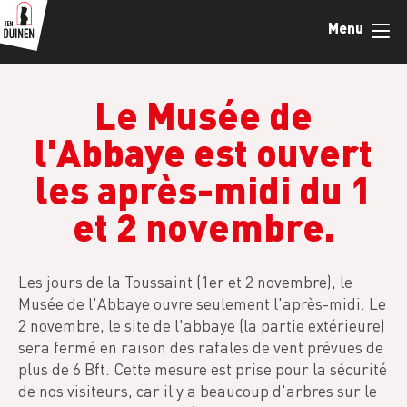
Skip
Menu
to
main
content
Le Musée de
l'Abbaye est ouvert
les après-midi du 1
et 2 novembre.
Les jours de la Toussaint (1er et 2 novembre), le
Musée de l'Abbaye ouvre seulement l'après-midi. Le
2 novembre, le site de l'abbaye (la partie extérieure)
sera fermé en raison des rafales de vent prévues de
plus de 6 Bft. Cette mesure est prise pour la sécurité
de nos visiteurs, car il y a beaucoup d'arbres sur le