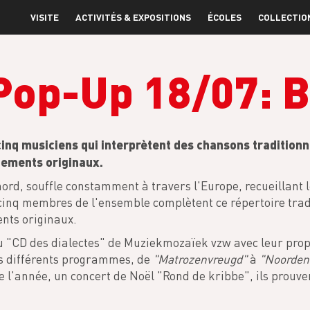
VISITE
ACTIVITÉS & EXPOSITIONS
ÉCOLES
COLLECTIO
Pop-Up 18/07: 
inq musiciens qui interprètent des chansons traditionn
ements originaux.
nord, souffle constamment à travers l'Europe, recueillant
s cinq membres de l'ensemble complètent ce répertoire trad
nts originaux.
 au "CD des dialectes" de Muziekmozaïek vzw avec leur pr
rs différents programmes, de
"Matrozenvreugd"
à
"Noorden
e l'année, un concert de Noël "Rond de kribbe", ils prouve