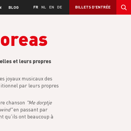
FR
NL
EN
DE
BILLETS D'ENTRÉE
N
BLOG
Boreas
elles et leurs propres
 les joyaux musicaux des
itionnel par leurs propres
opre chanson
"Me dorptje
wind"
en passant par
nt qu'ils ont beaucoup à