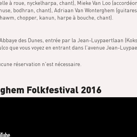
lle à roue, nyckelharpa, chant), Mieke Van Loo (accordéon
use, bodhran, chant), Adriaan Van Wonterghem (guitares 
awm, chopper, kanun, harpe à bouche, chant).
l'Abbaye des Dunes, entrée par la Jean-Luypaertlaan (Koks
ulco que vous voyez en entrant dans l'avenue Jean-Luypae
ucune réservation n'est nécessaire.
eghem Folkfestival 2016