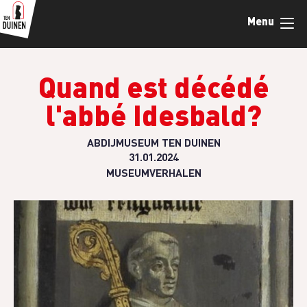
Skip
Menu
to
main
content
Quand est décédé
l'abbé Idesbald?
ABDIJMUSEUM TEN DUINEN
31.01.2024
MUSEUMVERHALEN