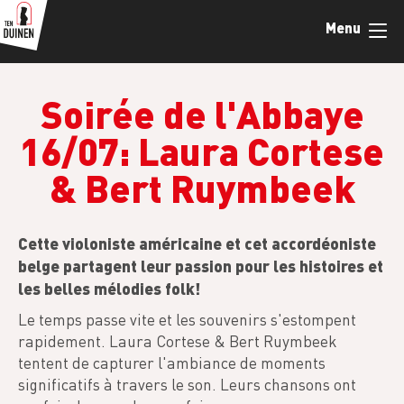
Skip
Menu
to
main
content
Soirée de l'Abbaye
16/07: Laura Cortese
& Bert Ruymbeek
Cette violoniste américaine et cet accordéoniste
belge partagent leur passion pour les histoires et
les belles mélodies folk!
Le temps passe vite et les souvenirs s'estompent
rapidement. Laura Cortese & Bert Ruymbeek
tentent de capturer l'ambiance de moments
significatifs à travers le son. Leurs chansons ont