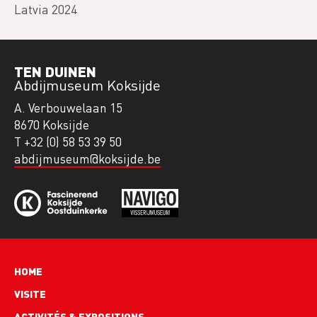
Latvia 2024
TEN DUINEN
Abdijmuseum Koksijde
A. Verbouwelaan 15
8670 Koksijde
T +32 (0) 58 53 39 50
abdijmuseum@koksijde.be
Hoofdnavigatie
HOME
VISITE
ACTIVITÉS & EXPOSITIONS