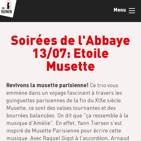
Skip
Menu
to
main
content
Soirées de l'Abbaye
13/07: Etoile
Musette
Revivons la musette parisienne!
Ce trio vous
emmène dans un voyage fascinant à travers les
guinguettes parisiennes de la fin du XIXe siècle.
Musette, ce sont des valses tournantes et des
bourrées balancées. On dit que "ça ressemble à la
musique d'Amélie". En effet, Yann Tiersen s'est
inspiré de Musette Parisienne pour écrire cette
musique. Avec Raquel Gigot à l'accordéon, Arnaud