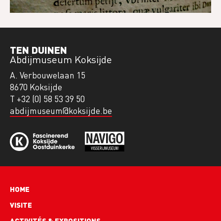
TEN DUINEN
Abdijmuseum Koksijde
A. Verbouwelaan 15
8670 Koksijde
T +32 (0) 58 53 39 50
abdijmuseum@koksijde.be
Hoofdnavigatie
HOME
VISITE
ACTIVITÉS & EXPOSITIONS