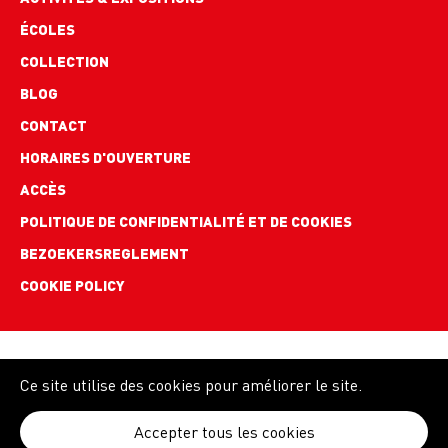
ÉCOLES
COLLECTION
BLOG
Footer
CONTACT
links
HORAIRES D'OUVERTURE
ACCÈS
POLITIQUE DE CONFIDENTIALITÉ ET DE COOKIES
BEZOEKERSREGLEMENT
COOKIE POLICY
Ce site utilise des cookies pour améliorer le site.
Accepter tous les cookies