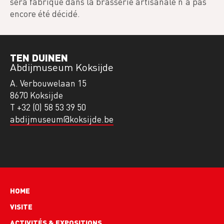
sera fabriqué dans la brasserie artisanale n'a pas
encore été décidé.
TEN DUINEN
Abdijmuseum Koksijde
A. Verbouwelaan 15
8670 Koksijde
T +32 (0) 58 53 39 50
abdijmuseum@koksijde.be
Hoofdnavigatie
HOME
VISITE
ACTIVITÉS & EXPOSITIONS