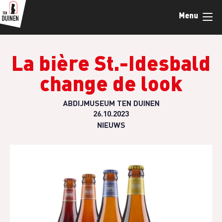
Skip
Menu
to
main
content
La bière St.-Idesbald
change de look
ABDIJMUSEUM TEN DUINEN
26.10.2023
NIEUWS