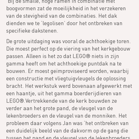
‘Bij de smalle, hoge ramen in combinatie met
boogvormen zat de moeilijkheid in het verzekeren
van de stevigheid van de combinaties. Het dak
dienden we te ‘legolisen’ door het ontbreken van
specifieke dakstenen.
De grote uitdaging was vooral de achthoekige toren.
Die moest perfect op de viering van het kerkgebouw
passen. Alleen is het zo dat LEGO® niets in zijn
gamma heeft om het achthoekige puntdak na te
bouwen. Er moest geïmproviseerd worden, waarbij
een constructie met vliegtuigvleugels de oplossing
bracht. Het werkstuk werd bovenaan afgewerkt met
een haantje, uit het gamma boerderijdieren van
LEGO®.Vertrekkende van de kerk bouwden ze
verder aan het grote pand, de vleugel van de
lekenbroeders en de vleugel van de monniken. Het
probleem daar volgens Jan was ‘het ontbreken van
een duidelijk beeld van de dakvorm op de gang die
tussen het pand en de vleugel van de lekenbroeders