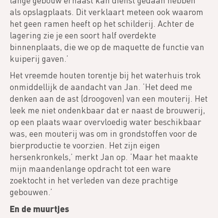
lange gebouw ernaast kan dienst gedaan hebben
als opslagplaats. Dit verklaart meteen ook waarom
het geen ramen heeft op het schilderij. Achter de
lagering zie je een soort half overdekte
binnenplaats, die we op de maquette de functie van
kuiperij gaven.’
Het vreemde houten torentje bij het waterhuis trok
onmiddellijk de aandacht van Jan. ‘Het deed me
denken aan de ast (droogoven) van een mouterij. Het
leek me niet ondenkbaar dat er naast de brouwerij,
op een plaats waar overvloedig water beschikbaar
was, een mouterij was om in grondstoffen voor de
bierproductie te voorzien. Het zijn eigen
hersenkronkels,’ merkt Jan op. ‘Maar het maakte
mijn maandenlange opdracht tot een ware
zoektocht in het verleden van deze prachtige
gebouwen.’
En de muurtjes