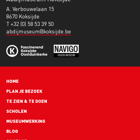
A. Verbouwelaan 15
8670 Koksijde
T +32 (0) 58 53 39 50
abdijmuseum@koksijde.be
Hoofdnavigatie
HOME
PLAN JE BEZOEK
TE ZIEN & TE DOEN
SCHOLEN
MUSEUMWERKING
BLOG