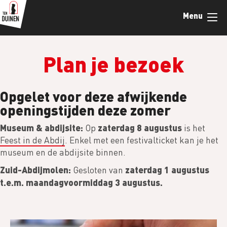
Overslaan
Menu
en
naar
de
inhoud
Plan je bezoek
gaan
Opgelet voor deze afwijkende
openingstijden deze zomer
Museum & abdijsite:
zaterdag 8 augustus
Op
is het
Feest in de Abdij
. Enkel met een festivalticket kan je het
museum en de abdijsite binnen.
Zuid-Abdijmolen:
zaterdag 1 augustus
Gesloten van
t.e.m. maandagvoormiddag 3 augustus.