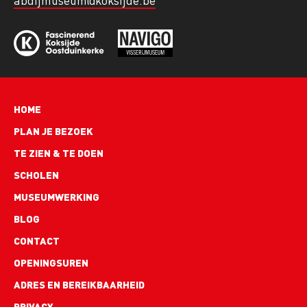
abdijmuseum@koksijde.be
Hoofdnavigatie
HOME
PLAN JE BEZOEK
TE ZIEN & TE DOEN
SCHOLEN
MUSEUMWERKING
BLOG
Footer
CONTACT
links
OPENINGSUREN
ADRES EN BEREIKBAARHEID
PRIVACY