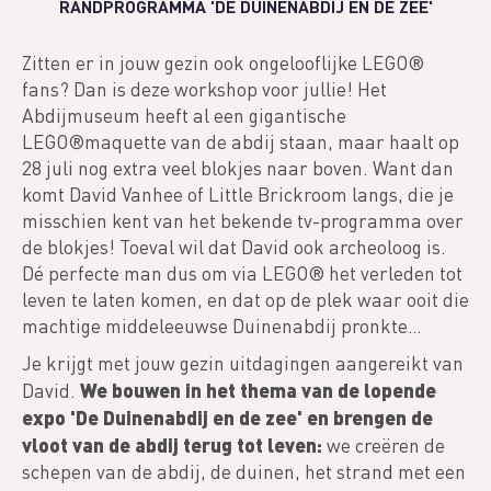
RANDPROGRAMMA 'DE DUINENABDIJ EN DE ZEE'
Zitten er in jouw gezin ook ongelooflijke LEGO®
fans? Dan is deze workshop voor jullie! Het
Abdijmuseum heeft al een gigantische
LEGO®maquette van de abdij staan, maar haalt op
28 juli nog extra veel blokjes naar boven. Want dan
komt David Vanhee of Little Brickroom langs, die je
misschien kent van het bekende tv-programma over
de blokjes! Toeval wil dat David ook archeoloog is.
Dé perfecte man dus om via LEGO® het verleden tot
leven te laten komen, en dat op de plek waar ooit die
machtige middeleeuwse Duinenabdij pronkte…
Je krijgt met jouw gezin uitdagingen aangereikt van
We bouwen in het thema van de lopende
David.
expo 'De Duinenabdij en de zee' en brengen de
vloot van de abdij terug tot leven:
we creëren de
schepen van de abdij, de duinen, het strand met een