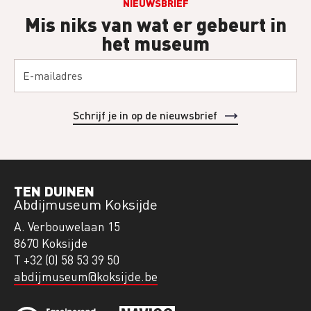
NIEUWSBRIEF
Mis niks van wat er gebeurt in
het museum
TEN DUINEN
Abdijmuseum Koksijde
A. Verbouwelaan 15
8670 Koksijde
T +32 (0) 58 53 39 50
abdijmuseum@koksijde.be