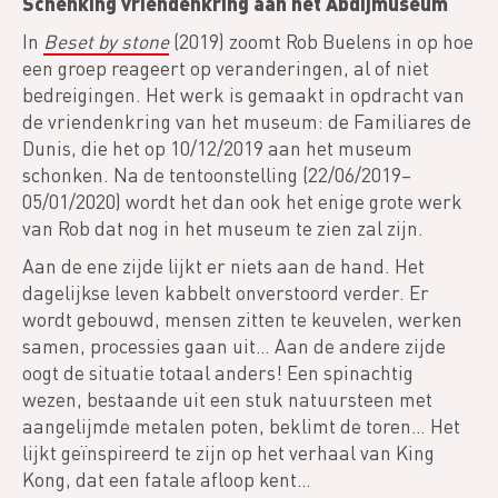
Schenking vriendenkring aan het Abdijmuseum
In
Beset by stone
(2019) zoomt Rob Buelens in op hoe
een groep reageert op veranderingen, al of niet
bedreigingen. Het werk is gemaakt in opdracht van
de vriendenkring van het museum: de Familiares de
Dunis, die het op 10/12/2019 aan het museum
schonken. Na de tentoonstelling (22/06/2019–
05/01/2020) wordt het dan ook het enige grote werk
van Rob dat nog in het museum te zien zal zijn.
Aan de ene zijde lijkt er niets aan de hand. Het
dagelijkse leven kabbelt onverstoord verder. Er
wordt gebouwd, mensen zitten te keuvelen, werken
samen, processies gaan uit… Aan de andere zijde
oogt de situatie totaal anders! Een spinachtig
wezen, bestaande uit een stuk natuursteen met
aangelijmde metalen poten, beklimt de toren… Het
lijkt geïnspireerd te zijn op het verhaal van King
Kong, dat een fatale afloop kent…