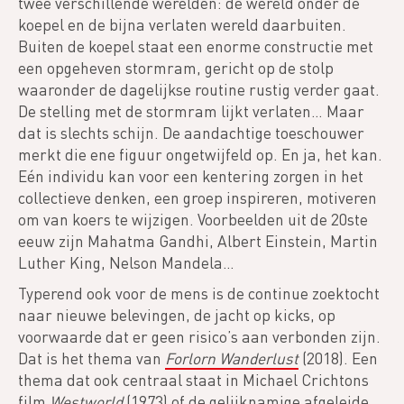
twee verschillende werelden: de wereld onder de
koepel en de bijna verlaten wereld daarbuiten.
Buiten de koepel staat een enorme constructie met
een opgeheven stormram, gericht op de stolp
waaronder de dagelijkse routine rustig verder gaat.
De stelling met de stormram lijkt verlaten… Maar
dat is slechts schijn. De aandachtige toeschouwer
merkt die ene figuur ongetwijfeld op. En ja, het kan.
Eén individu kan voor een kentering zorgen in het
collectieve denken, een groep inspireren, motiveren
om van koers te wijzigen. Voorbeelden uit de 20ste
eeuw zijn Mahatma Gandhi, Albert Einstein, Martin
Luther King, Nelson Mandela…
Typerend ook voor de mens is de continue zoektocht
naar nieuwe belevingen, de jacht op kicks, op
voorwaarde dat er geen risico’s aan verbonden zijn.
Dat is het thema van
Forlorn Wanderlust
(2018). Een
thema dat ook centraal staat in Michael Crichtons
film
Westworld
(1973) of de gelijknamige afgeleide