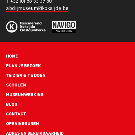
T +32 (0) 58 53 39 50
abdijmuseum@koksijde.be
Hoofdnavigatie
HOME
PLAN JE BEZOEK
TE ZIEN & TE DOEN
SCHOLEN
MUSEUMWERKING
BLOG
Footer
CONTACT
links
OPENINGSUREN
ADRES EN BEREIKBAARHEID