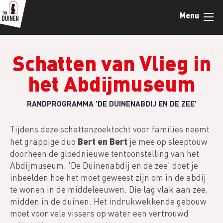
Overslaan
Menu
en
naar
de
inhoud
Schatten van Vlieg in
gaan
het Abdijmuseum
RANDPROGRAMMA 'DE DUINENABDIJ EN DE ZEE'
Tijdens deze schattenzoektocht voor families neemt
Bert en Bert
het grappige duo
je mee op sleeptouw
doorheen de gloednieuwe tentoonstelling van het
Abdijmuseum. 'De Duinenabdij en de zee' doet je
inbeelden hoe het moet geweest zijn om in de abdij
te wonen in de middeleeuwen. Die lag vlak aan zee,
midden in de duinen. Het indrukwekkende gebouw
moet voor vele vissers op water een vertrouwd