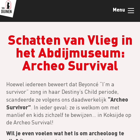
Overslaan
Menu
en
naar
de
inhoud
Schatten van Vlieg in
gaan
het Abdijmuseum:
Archeo Survival
Hoewel iedereen beweert dat Beyoncé “I’m a
survivor” zong in haar Destiny’s Child periode,
“Archeo
scandeerde ze volgens ons daadwerkelijk
Survivor”
. In ieder geval: ze is welkom om met
manlief en kids zichzelf te bewijzen… in Koksijde op
de Archeo Survival!
Wil je even voelen wat het is om archeoloog te