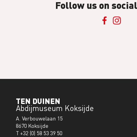
Follow us on socia
TEN DUINEN
Abdijmuseum Koksijde
A. Verbouwelaan 15
8670 Koksijde
T +32 (0) 58 53 39 50