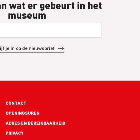
an wat er gebeurt in het
museum
Footer
CONTACT
links
OPENINGSUREN
ADRES EN BEREIKBAARHEID
PRIVACY