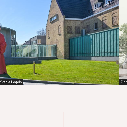
Sofhie Legein
Zic