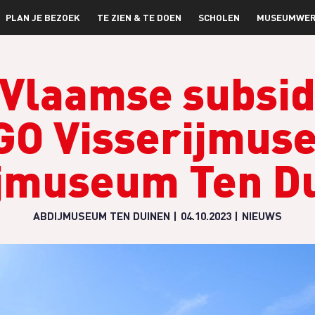
PLAN JE BEZOEK
TE ZIEN & TE DOEN
SCHOLEN
MUSEUMWER
 Vlaamse subsid
GO Visserijmus
jmuseum Ten D
ABDIJMUSEUM TEN DUINEN
04.10.2023
NIEUWS