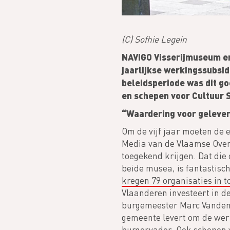
(C) Sofhie Legein
NAVIGO Visserijmuseum en
jaarlijkse werkingssubsid
beleidsperiode was dit g
en schepen voor Cultuur S
“Waardering voor geleve
Om de vijf jaar moeten de 
Media van de Vlaamse Overh
toegekend krijgen. Dat di
beide musea, is fantastisch
kregen 79 organisaties in t
Vlaanderen investeert in d
burgemeester Marc Vanden B
gemeente levert om de werk
burgervader. Ook schepen v