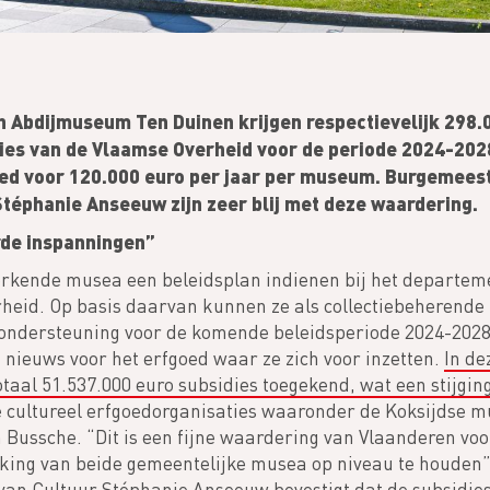
 Abdijmuseum Ten Duinen krijgen respectievelijk 298.
ies van de Vlaamse Overheid voor de periode 2024-2028
oed voor 120.000 euro per jaar per museum. Burgemees
téphanie Anseeuw zijn zeer blij met deze waardering.
rde inspanningen”
erkende musea een beleidsplan indienen bij het departem
eid. Op basis daarvan kunnen ze als collectiebeherende i
e ondersteuning voor de komende beleidsperiode 2024-202
 nieuws voor het erfgoed waar ze zich voor inzetten.
In de
otaal 51.537.000 euro subsidies toegekend, wat een stijging
e cultureel erfgoedorganisaties waaronder de Koksijdse mu
ussche. “Dit is een fijne waardering van Vlaanderen voo
ing van beide gemeentelijke musea op niveau te houden”, 
an Cultuur Stéphanie Anseeuw bevestigt dat de subsidies 