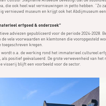
a, die ook heel wat vernieuwingen in petto hebben. “Zo z
dig vernieuwd museum en krijgt ook het Abdijmuseum een 
aterieel erfgoed & onderzoek”
itieve adviezen gepubliceerd voor de periode 2024-2028. 
an de vele voorwaarden en klemtonen die vooropgesteld wo
e toegeschreven kregen.
wordt o.a. de werking rond het immaterieel cultureel erfg
d, als positief geëvalueerd. De grote verwevenheid van he
isserij blijft een voorbeeld voor de sector.