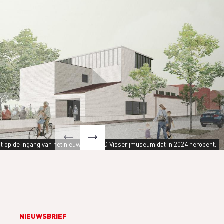
ht op de ingang van het nieuwe NAVIGO Visserijmuseum dat in 2024 heropent.
NIEUWSBRIEF