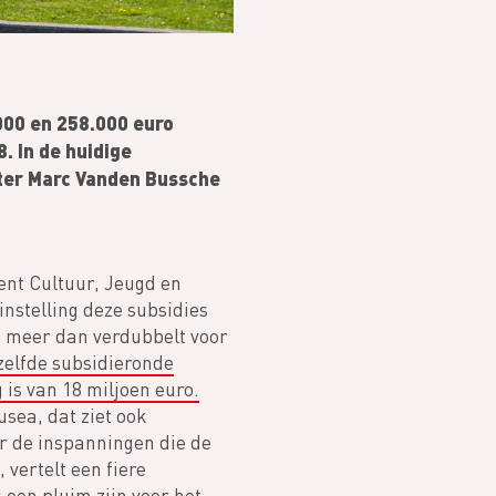
000 en 258.000 euro
. In de huidige
ter Marc Vanden Bussche
ent Cultuur, Jeugd en
nstelling deze subsidies
8 meer dan verdubbelt voor
zelfde subsidieronde
 is van 18 miljoen euro.
sea, dat ziet ook
r de inspanningen die de
vertelt een fiere
een pluim zijn voor het