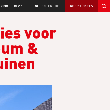
NL
EN
FR
DE
KOOP TICKETS
KING
BLOG
ies voor
eum &
uinen