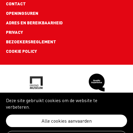
Footer
CONTACT
links
OPENINGSUREN
ADRES EN BEREIKBAARHEID
PRIVACY
BEZOEKERSREGLEMENT
COOKIE POLICY
Deze site gebruikt cookies om de website te
verbeteren.
Alle cookies aanvaarden