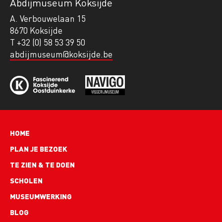
Abdijmuseum Koksijde
A. Verbouwelaan 15
8670 Koksijde
T +32 (0) 58 53 39 50
abdijmuseum@koksijde.be
Hoofdnavigatie
HOME
PLAN JE BEZOEK
TE ZIEN & TE DOEN
SCHOLEN
MUSEUMWERKING
BLOG