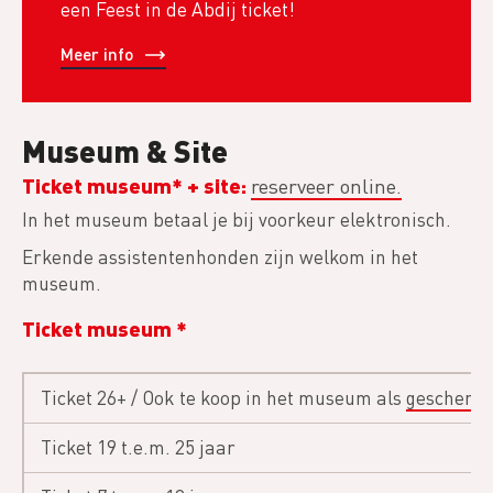
een Feest in de Abdij ticket!
Meer info
Museum & Site
Ticket museum* + site:
reserveer online.
In het museum betaal je bij voorkeur elektronisch.
Erkende assistentenhonden zijn welkom in het
museum.
Ticket museum *
Ticket 26+ / Ook te koop in het museum als
geschenk
Ticket 19 t.e.m. 25 jaar