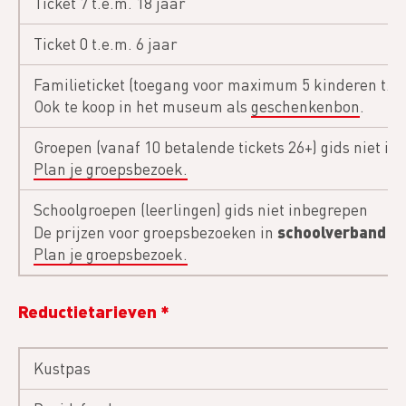
Ticket 7 t.e.m. 18 jaar
Ticket 0 t.e.m. 6 jaar
Familieticket (toegang voor maximum 5 kinderen t.e.
Ook te koop in het museum als
geschenkenbon
.
Groepen (vanaf 10 betalende tickets 26+) gids niet i
Plan je groepsbezoek.
Schoolgroepen (leerlingen) gids niet inbegrepen
schoolverband
De prijzen voor groepsbezoeken in
be
Plan je groepsbezoek.
Reductietarieven *
Kustpas