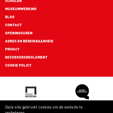
SCHOLEN
MUSEUMWERKING
BLOG
Footer
CONTACT
links
OPENINGSUREN
ADRES EN BEREIKBAARHEID
PRIVACY
BEZOEKERSREGLEMENT
COOKIE POLICY
Deze site gebruikt cookies om de website te
verbeteren.