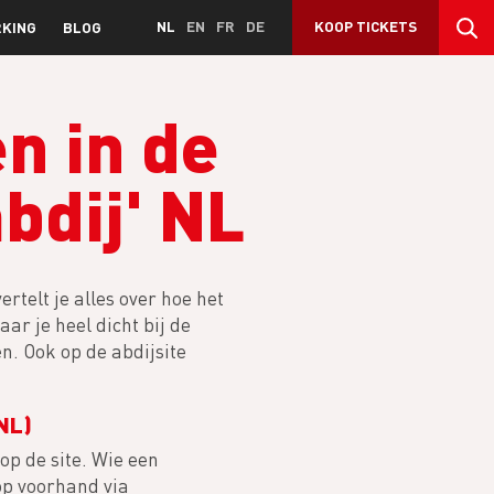
NL
EN
FR
DE
KOOP TICKETS
KING
BLOG
en in de
dij' NL
rtelt je alles over hoe het
ar je heel dicht bij de
n. Ook op de abdijsite
NL)
op de site. Wie een
op voorhand via