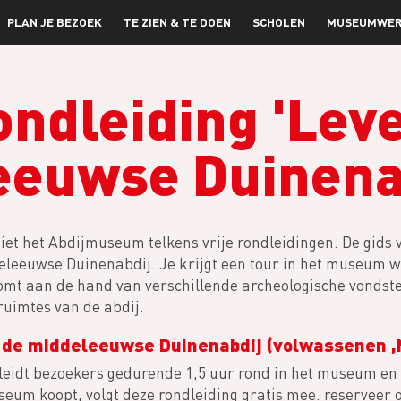
PLAN JE BEZOEK
TE ZIEN & TE DOEN
SCHOLEN
MUSEUMWER
ondleiding 'Lev
eeuwse Duinenab
iet het Abdijmuseum telkens vrije rondleidingen. De gids ve
eleeuwse Duinenabdij. Je krijgt een tour in het museum wa
mt aan de hand van verschillende archeologische vondste
ruimtes van de abdij.
n de middeleeuwse Duinenabdij (volwassenen ,
leidt bezoekers gedurende 1,5 uur rond in het museum en 
seum koopt, volgt deze rondleiding gratis mee. reserveer 