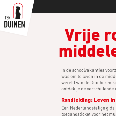
Overslaan
en
naar
de
Vrije r
inhoud
gaan
middel
In de schoolvakanties voorz
was om te leven in de midd
wereld van de Duinheren ko
ontdek je de verschillende 
Rondleiding: Leven i
Een Nederlandstalige gids 
toegangsticket voor het mu