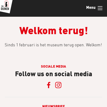
Overslaan
Menu
en
naar
de
inhoud
Welkom terug!
gaan
Sinds 1 februari is het museum terug open. Welkom!
SOCIALE MEDIA
Follow us on social media
NIEUWSBRIEF