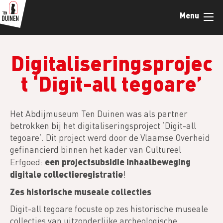
Overslaan
Menu
en
naar
de
inhoud
Digitaliseringsprojec
gaan
t ‘Digit-all tegoare’
Het Abdijmuseum Ten Duinen was als partner
betrokken bij het digitaliseringsproject ‘Digit-all
tegoare’. Dit project werd door de Vlaamse Overheid
gefinancierd binnen het kader van Cultureel
een projectsubsidie inhaalbeweging
Erfgoed:
digitale collectieregistratie
!
Zes historische museale collecties
Digit-all tegoare focuste op zes historische museale
collecties van uitzonderlijke archeologische