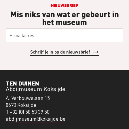
NIEUWSBRIEF
Mis niks van wat er gebeurt in
het museum
TEN DUINEN
Abdijmuseum Koksijde
A. Verbouwelaan 15
8670 Koksijde
T +32 (0) 58 53 39 50
abdijmuseum@koksijde.be