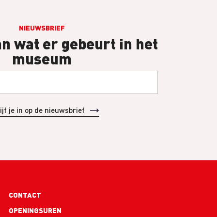
NIEUWSBRIEF
an wat er gebeurt in het
museum
Footer
CONTACT
links
OPENINGSUREN