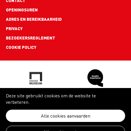
Footer
CONTACT
links
OPENINGSUREN
ADRES EN BEREIKBAARHEID
PRIVACY
BEZOEKERSREGLEMENT
COOKIE POLICY
Deze site gebruikt cookies om de website te
verbeteren.
Alle cookies aanvaarden