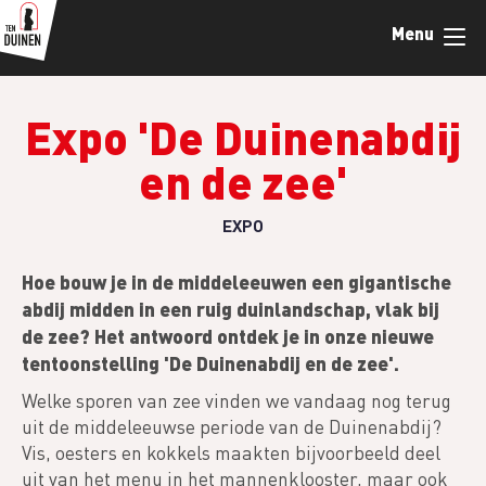
Overslaan
Menu
en
naar
de
inhoud
Expo 'De Duinenabdij
gaan
en de zee'
EXPO
Hoe bouw je in de middeleeuwen een gigantische
abdij midden in een ruig duinlandschap, vlak bij
de zee? Het antwoord ontdek je in onze nieuwe
tentoonstelling 'De Duinenabdij en de zee'.
Welke sporen van zee vinden we vandaag nog terug
uit de middeleeuwse periode van de Duinenabdij?
Vis, oesters en kokkels maakten bijvoorbeeld deel
uit van het menu in het mannenklooster, maar ook