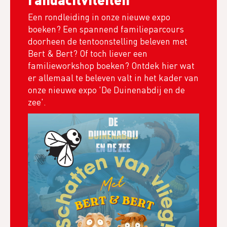
Een rondleiding in onze nieuwe expo
boeken? Een spannend familieparcours
doorheen de tentoonstelling beleven met
Bert & Bert? Of toch liever een
familieworkshop boeken? Ontdek hier wat
er allemaal te beleven valt in het kader van
onze nieuwe expo 'De Duinenabdij en de
zee'.